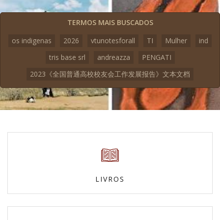
TERMOS MAIS BUSCADOS
os indigenas
2026
vtunotesforall
TI
Mulher
ind
tris base srl
andreazza
PENGATI
2023《全国普通高校校友会工作发展报告》文本文档
LIVROS