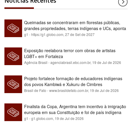
Notícias Recentes
Queimadas se concentraram em florestas públicas,
grandes propriedades, terras indígenas e UCs, aponta
relatório
g1 - https://g1.globo.com,
27 de Set de 2027
Exposição reelabora terror com obras de artistas
LGBT+ em Fortaleza
Agência Brasil - agenciabrasil.ebc.com.br,
19 de Jul de 2026
Projeto fortalece formação de educadores indígenas
dos povos Kambiwá e Xukuru de Cimbres
Brasil de Fato - www.brasildefato.com.br,
19 de Jul de 2026
Finalista da Copa, Argentina tem incentivo à imigração
europeia em sua Constituição e foi de país indígena
para maioria branca
g1 - g1.globo.com,
19 de Jul de 2026