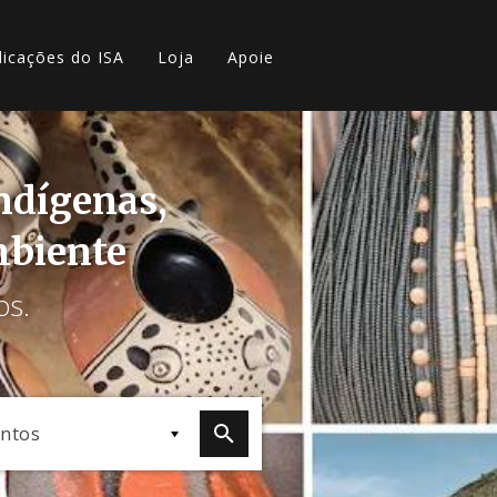
licações do ISA
Loja
Apoie
indígenas,
mbiente
os.
ntos