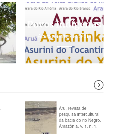
Povos Indígenas
s
Acesse a enciclopédia
a
Aru, revista de
pesquisa intercultural
da bacia do rio Negro,
Amazônia, v. 1, n. 1.