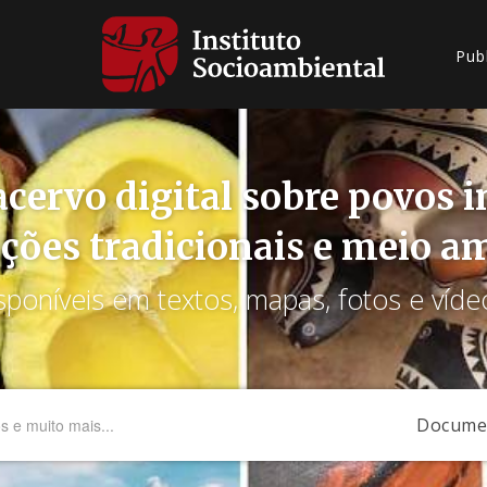
Pub
cervo digital sobre povos 
ções tradicionais e meio a
sponíveis em textos, mapas, fotos e víde
Docume