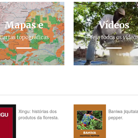
Mapas e
Vídeos
Cartas topográficas
Veja todos os vídeo
Xingu: histórias dos
Baniwa jiquitai
produtos da floresta.
pepper.