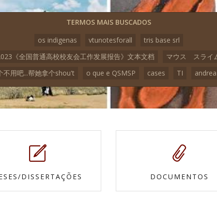
TERMOS MAIS BUSCADOS
os indigenas
vtunotesforall
tris base srl
2023《全国普通高校校友会工作发展报告》文本文档
マウス スライ
不用吧...帮她拿个shou't
o que e QSMSP
cases
TI
andrea
ESES/DISSERTAÇÕES
DOCUMENTOS