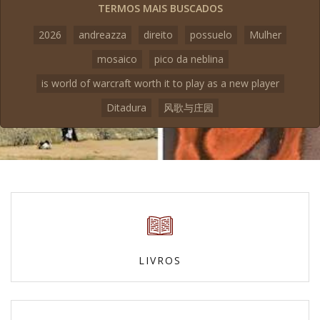
TERMOS MAIS BUSCADOS
2026
andreazza
direito
possuelo
Mulher
mosaico
pico da neblina
is world of warcraft worth it to play as a new player
Ditadura
风歌与庄园
LIVROS