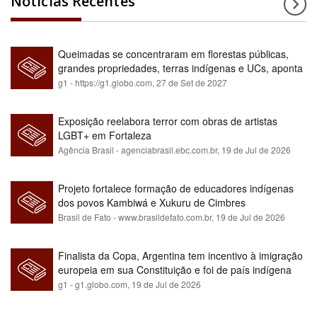
Notícias Recentes
Queimadas se concentraram em florestas públicas,
grandes propriedades, terras indígenas e UCs, aponta
relatório
g1 - https://g1.globo.com,
27 de Set de 2027
Exposição reelabora terror com obras de artistas
LGBT+ em Fortaleza
Agência Brasil - agenciabrasil.ebc.com.br,
19 de Jul de 2026
Projeto fortalece formação de educadores indígenas
dos povos Kambiwá e Xukuru de Cimbres
Brasil de Fato - www.brasildefato.com.br,
19 de Jul de 2026
Finalista da Copa, Argentina tem incentivo à imigração
europeia em sua Constituição e foi de país indígena
para maioria branca
g1 - g1.globo.com,
19 de Jul de 2026