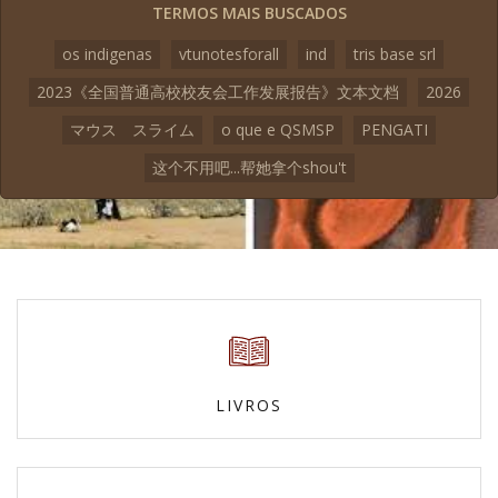
TERMOS MAIS BUSCADOS
os indigenas
vtunotesforall
ind
tris base srl
2023《全国普通高校校友会工作发展报告》文本文档
2026
マウス スライム
o que e QSMSP
PENGATI
这个不用吧...帮她拿个shou't
LIVROS