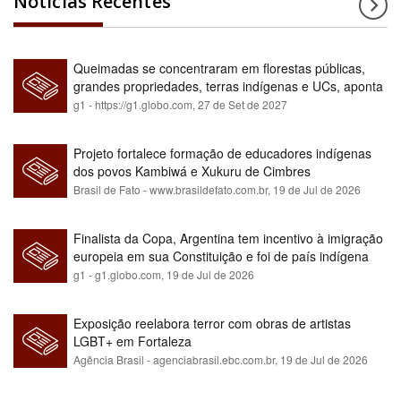
Notícias Recentes
Queimadas se concentraram em florestas públicas,
grandes propriedades, terras indígenas e UCs, aponta
relatório
g1 - https://g1.globo.com,
27 de Set de 2027
Projeto fortalece formação de educadores indígenas
dos povos Kambiwá e Xukuru de Cimbres
Brasil de Fato - www.brasildefato.com.br,
19 de Jul de 2026
Finalista da Copa, Argentina tem incentivo à imigração
europeia em sua Constituição e foi de país indígena
para maioria branca
g1 - g1.globo.com,
19 de Jul de 2026
Exposição reelabora terror com obras de artistas
LGBT+ em Fortaleza
Agência Brasil - agenciabrasil.ebc.com.br,
19 de Jul de 2026