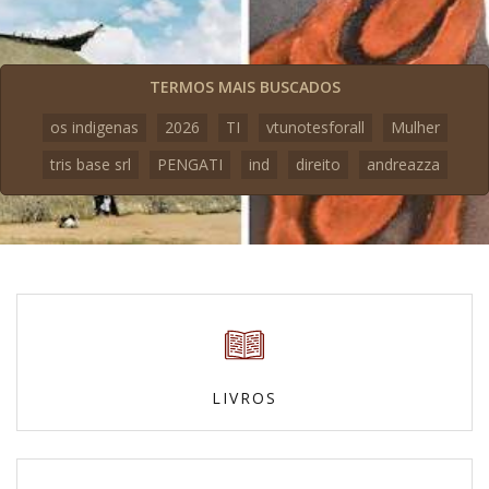
TERMOS MAIS BUSCADOS
os indigenas
2026
TI
vtunotesforall
Mulher
tris base srl
PENGATI
ind
direito
andreazza
LIVROS