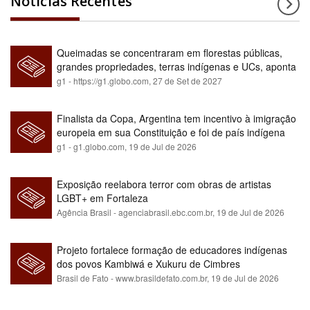
Notícias Recentes
Queimadas se concentraram em florestas públicas,
grandes propriedades, terras indígenas e UCs, aponta
relatório
g1 - https://g1.globo.com,
27 de Set de 2027
Finalista da Copa, Argentina tem incentivo à imigração
europeia em sua Constituição e foi de país indígena
para maioria branca
g1 - g1.globo.com,
19 de Jul de 2026
Exposição reelabora terror com obras de artistas
LGBT+ em Fortaleza
Agência Brasil - agenciabrasil.ebc.com.br,
19 de Jul de 2026
Projeto fortalece formação de educadores indígenas
dos povos Kambiwá e Xukuru de Cimbres
Brasil de Fato - www.brasildefato.com.br,
19 de Jul de 2026