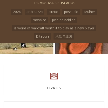
TERMOS MAIS BUSCADOS
2026
andreazza
direito
possuelo
Mulher
mosaico
pico da neblina
is world of warcraft worth it to play as a new player
Ditadura
风歌与庄园
LIVROS