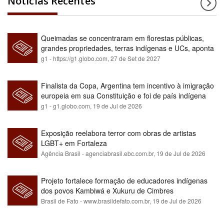
Notícias Recentes
Queimadas se concentraram em florestas públicas,
grandes propriedades, terras indígenas e UCs, aponta
relatório
g1 - https://g1.globo.com,
27 de Set de 2027
Finalista da Copa, Argentina tem incentivo à imigração
europeia em sua Constituição e foi de país indígena
para maioria branca
g1 - g1.globo.com,
19 de Jul de 2026
Exposição reelabora terror com obras de artistas
LGBT+ em Fortaleza
Agência Brasil - agenciabrasil.ebc.com.br,
19 de Jul de 2026
Projeto fortalece formação de educadores indígenas
dos povos Kambiwá e Xukuru de Cimbres
Brasil de Fato - www.brasildefato.com.br,
19 de Jul de 2026