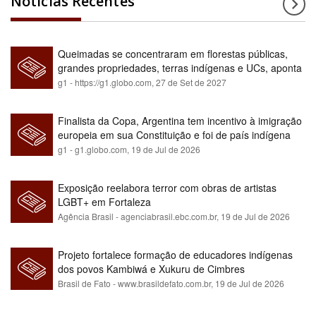
Notícias Recentes
Queimadas se concentraram em florestas públicas,
grandes propriedades, terras indígenas e UCs, aponta
relatório
g1 - https://g1.globo.com,
27 de Set de 2027
Finalista da Copa, Argentina tem incentivo à imigração
europeia em sua Constituição e foi de país indígena
para maioria branca
g1 - g1.globo.com,
19 de Jul de 2026
Exposição reelabora terror com obras de artistas
LGBT+ em Fortaleza
Agência Brasil - agenciabrasil.ebc.com.br,
19 de Jul de 2026
Projeto fortalece formação de educadores indígenas
dos povos Kambiwá e Xukuru de Cimbres
Brasil de Fato - www.brasildefato.com.br,
19 de Jul de 2026