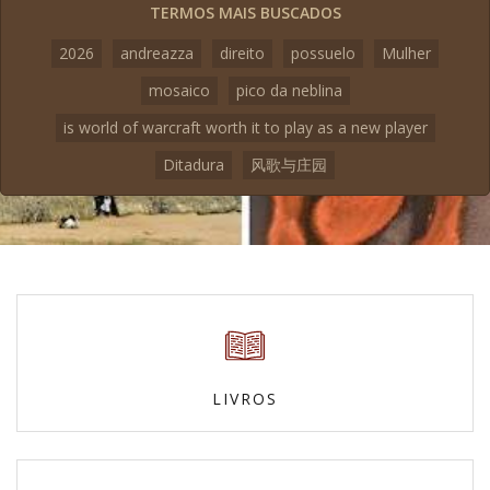
TERMOS MAIS BUSCADOS
2026
andreazza
direito
possuelo
Mulher
mosaico
pico da neblina
is world of warcraft worth it to play as a new player
Ditadura
风歌与庄园
LIVROS