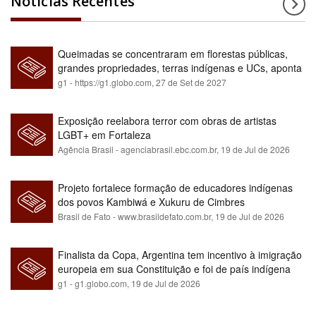
Notícias Recentes
Queimadas se concentraram em florestas públicas,
grandes propriedades, terras indígenas e UCs, aponta
relatório
g1 - https://g1.globo.com,
27 de Set de 2027
Exposição reelabora terror com obras de artistas
LGBT+ em Fortaleza
Agência Brasil - agenciabrasil.ebc.com.br,
19 de Jul de 2026
Projeto fortalece formação de educadores indígenas
dos povos Kambiwá e Xukuru de Cimbres
Brasil de Fato - www.brasildefato.com.br,
19 de Jul de 2026
Finalista da Copa, Argentina tem incentivo à imigração
europeia em sua Constituição e foi de país indígena
para maioria branca
g1 - g1.globo.com,
19 de Jul de 2026