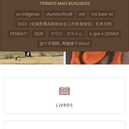
TERMOS MAIS BUSCADOS
os indigenas
vtunotesforall
ind
tris base srl
2023《全国普通高校校友会工作发展报告》文本文档
PENGATI
2026
マウス スライム
o que e QSMSP
这个不用吧...帮她拿个shou't
LIVROS