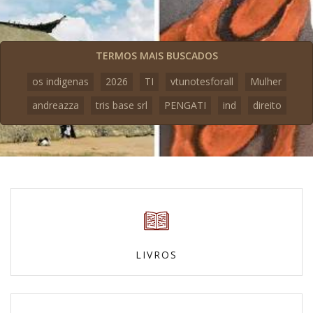
TERMOS MAIS BUSCADOS
os indigenas
2026
TI
vtunotesforall
Mulher
andreazza
tris base srl
PENGATI
ind
direito
LIVROS