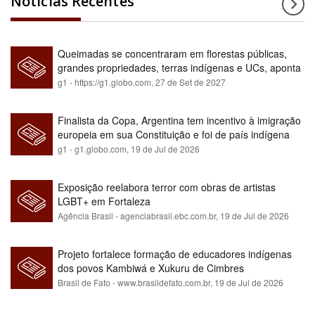
Notícias Recentes
Queimadas se concentraram em florestas públicas,
grandes propriedades, terras indígenas e UCs, aponta
relatório
g1 - https://g1.globo.com,
27 de Set de 2027
Finalista da Copa, Argentina tem incentivo à imigração
europeia em sua Constituição e foi de país indígena
para maioria branca
g1 - g1.globo.com,
19 de Jul de 2026
Exposição reelabora terror com obras de artistas
LGBT+ em Fortaleza
Agência Brasil - agenciabrasil.ebc.com.br,
19 de Jul de 2026
Projeto fortalece formação de educadores indígenas
dos povos Kambiwá e Xukuru de Cimbres
Brasil de Fato - www.brasildefato.com.br,
19 de Jul de 2026