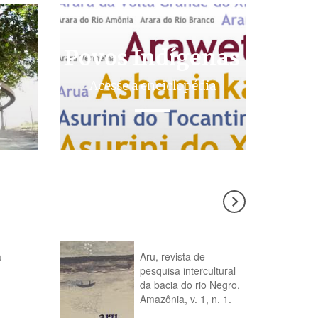
Povos Indígenas
s
Acesse a enciclopédia
a
Aru, revista de
pesquisa intercultural
da bacia do rio Negro,
Amazônia, v. 1, n. 1.