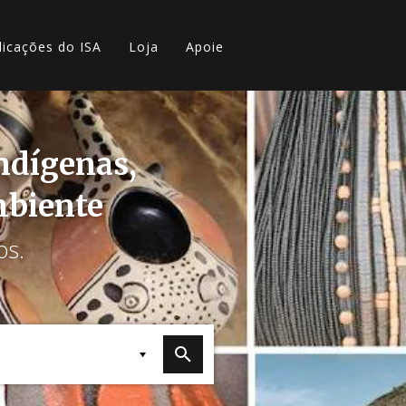
licações do ISA
Loja
Apoie
indígenas,
mbiente
os.