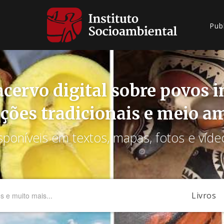
Pub
cervo digital sobre povos 
ções tradicionais e meio a
sponíveis em textos, mapas, fotos e víde
Livros