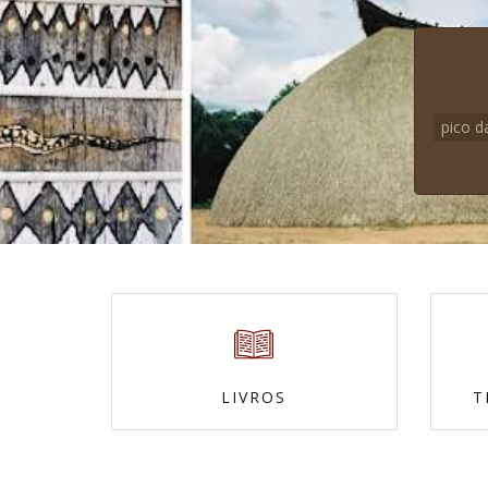
pico d
LIVROS
T