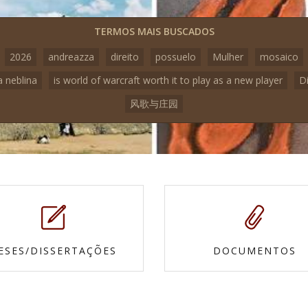
TERMOS MAIS BUSCADOS
2026
andreazza
direito
possuelo
Mulher
mosaico
a neblina
is world of warcraft worth it to play as a new player
D
风歌与庄园
ESES/DISSERTAÇÕES
DOCUMENTOS