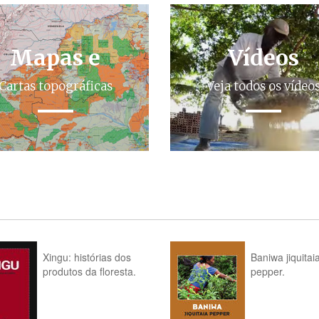
Mapas e
Vídeos
Cartas topográficas
Veja todos os vídeo
Xingu: histórias dos
Baniwa jiquitai
produtos da floresta.
pepper.