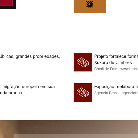
blicas, grandes propriedades,
Projeto fortalece fo
Xukuru de Cimbres
Brasil de Fato - www.brasi
 à imigração europeia em sua
Exposição reelabora t
ioria branca
Agência Brasil - agenciab