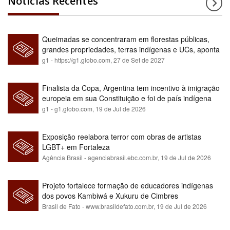
Notícias Recentes
Queimadas se concentraram em florestas públicas,
grandes propriedades, terras indígenas e UCs, aponta
relatório
g1 - https://g1.globo.com,
27 de Set de 2027
Finalista da Copa, Argentina tem incentivo à imigração
europeia em sua Constituição e foi de país indígena
para maioria branca
g1 - g1.globo.com,
19 de Jul de 2026
Exposição reelabora terror com obras de artistas
LGBT+ em Fortaleza
Agência Brasil - agenciabrasil.ebc.com.br,
19 de Jul de 2026
Projeto fortalece formação de educadores indígenas
dos povos Kambiwá e Xukuru de Cimbres
Brasil de Fato - www.brasildefato.com.br,
19 de Jul de 2026