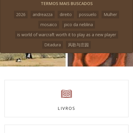
TERMOS MAIS BUSCADOS
2026
andreazza
direito
possuelo
Mulher
mosaico
pico da neblina
is world of warcraft worth it to play as a new player
Ditadura
风歌与庄园
LIVROS