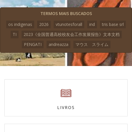
TERMOS MAIS BUSCADOS
os indigenas
2026
vtunotesforall
ind
tris base srl
TI
2023《全国普通高校校友会工作发展报告》文本文档
PENGATI
andreazza
マウス スライム
LIVROS