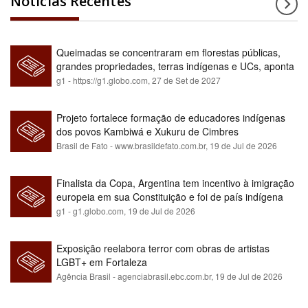
Notícias Recentes
Queimadas se concentraram em florestas públicas,
grandes propriedades, terras indígenas e UCs, aponta
relatório
g1 - https://g1.globo.com,
27 de Set de 2027
Projeto fortalece formação de educadores indígenas
dos povos Kambiwá e Xukuru de Cimbres
Brasil de Fato - www.brasildefato.com.br,
19 de Jul de 2026
Finalista da Copa, Argentina tem incentivo à imigração
europeia em sua Constituição e foi de país indígena
para maioria branca
g1 - g1.globo.com,
19 de Jul de 2026
Exposição reelabora terror com obras de artistas
LGBT+ em Fortaleza
Agência Brasil - agenciabrasil.ebc.com.br,
19 de Jul de 2026