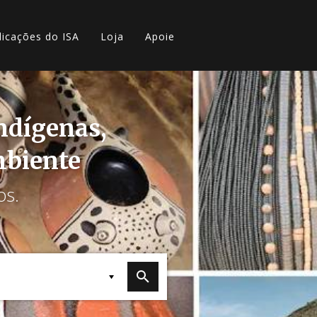
licações do ISA
Loja
Apoie
indígenas,
mbiente
os.