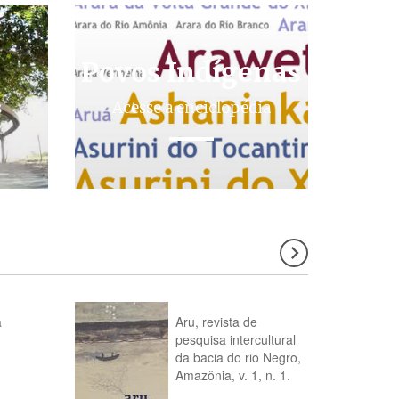
Povos Indígenas
s
Acesse a enciclopédia
a
Aru, revista de
pesquisa intercultural
da bacia do rio Negro,
Amazônia, v. 1, n. 1.