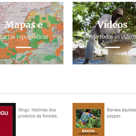
Mapas e
Vídeos
Cartas topográficas
Veja todos os vídeo
Xingu: histórias dos
Baniwa jiquitai
produtos da floresta.
pepper.