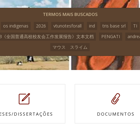
TERMOS MAIS BUSCADOS
os indigenas
2026
vtunotesforall
ind
tris base srl
TI
23《全国普通高校校友会工作发展报告》文本文档
PENGATI
andre
マウス スライム
ESES/DISSERTAÇÕES
DOCUMENTOS