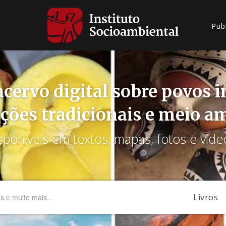
Pub
cervo digital sobre povos 
ções tradicionais e meio a
sponíveis em textos, mapas, fotos e víde
Livros