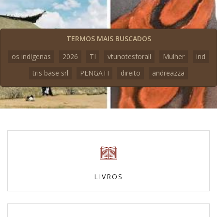
TERMOS MAIS BUSCADOS
os indigenas
2026
TI
vtunotesforall
Mulher
ind
tris base srl
PENGATI
direito
andreazza
LIVROS