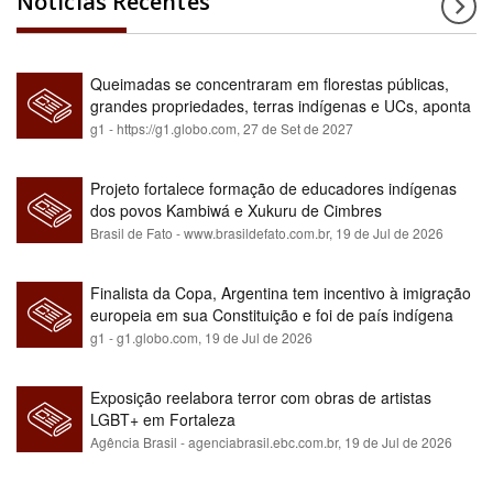
Notícias Recentes
Queimadas se concentraram em florestas públicas,
grandes propriedades, terras indígenas e UCs, aponta
relatório
g1 - https://g1.globo.com,
27 de Set de 2027
Projeto fortalece formação de educadores indígenas
dos povos Kambiwá e Xukuru de Cimbres
Brasil de Fato - www.brasildefato.com.br,
19 de Jul de 2026
Finalista da Copa, Argentina tem incentivo à imigração
europeia em sua Constituição e foi de país indígena
para maioria branca
g1 - g1.globo.com,
19 de Jul de 2026
Exposição reelabora terror com obras de artistas
LGBT+ em Fortaleza
Agência Brasil - agenciabrasil.ebc.com.br,
19 de Jul de 2026